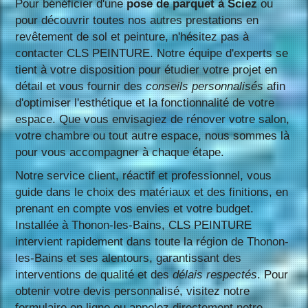
Pour bénéficier d'une
pose de parquet à Sciez
ou
pour découvrir toutes nos autres prestations en
revêtement de sol et peinture, n'hésitez pas à
contacter CLS PEINTURE. Notre équipe d'experts se
tient à votre disposition pour étudier votre projet en
détail et vous fournir des
conseils personnalisés
afin
d'optimiser l'esthétique et la fonctionnalité de votre
espace. Que vous envisagiez de rénover votre salon,
votre chambre ou tout autre espace, nous sommes là
pour vous accompagner à chaque étape.
Notre service client, réactif et professionnel, vous
guide dans le choix des matériaux et des finitions, en
prenant en compte vos envies et votre budget.
Installée à Thonon-les-Bains, CLS PEINTURE
intervient rapidement dans toute la région de Thonon-
les-Bains et ses alentours, garantissant des
interventions de qualité et des
délais respectés
. Pour
obtenir votre devis personnalisé, visitez notre
formulaire en ligne ou appelez directement notre