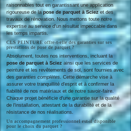
raisonnables tout en garantissant une application
rigoureuse de la
pose de parquet à Sciez
et des
travaux de rénovation. Nous mettons toute notre
expertise au service d'un résultat impeccable dans
les temps impartis.
CLS PEINTURE offre-t-elle des garanties sur ses
prestations de pose de parquet ?
Absolument, toutes nos interventions, incluant la
pose de parquet à Sciez
ainsi que les services de
peinture et les revêtements de sol, sont fournies avec
des
garanties complètes
. Cette démarche vise à
assurer votre tranquillité d'esprit et à confirmer la
fiabilité de nos matériaux et de notre savoir-faire.
Chaque projet bénéficie d'une garantie sur la qualité
de l'installation, attestant de la durabilité et de la
résistance de nos réalisations.
Un accompagnement professionnel est-il disponible
pour le choix du parquet ?