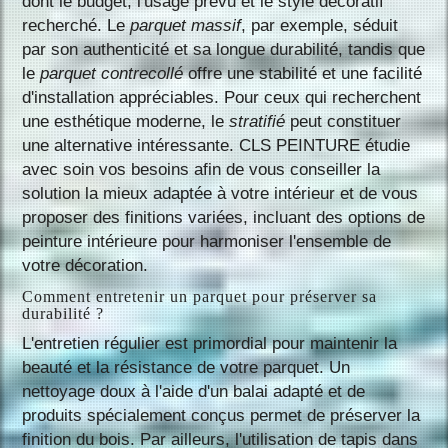
dont le budget, l'usage prévu et le style décoratif
recherché. Le
parquet massif
, par exemple, séduit
par son authenticité et sa longue durabilité, tandis que
le
parquet contrecollé
offre une stabilité et une facilité
d'installation appréciables. Pour ceux qui recherchent
une esthétique moderne, le
stratifié
peut constituer
une alternative intéressante. CLS PEINTURE étudie
avec soin vos besoins afin de vous conseiller la
solution la mieux adaptée à votre intérieur et de vous
proposer des finitions variées, incluant des options de
peinture intérieure pour harmoniser l'ensemble de
votre décoration.
Comment entretenir un parquet pour préserver sa
durabilité ?
L'entretien régulier est primordial pour maintenir la
beauté et la résistance de votre parquet. Un
nettoyage doux à l'aide d'un balai adapté et de
produits spécialement conçus permet de préserver la
finition du bois. Par ailleurs, l'utilisation de tapis dans