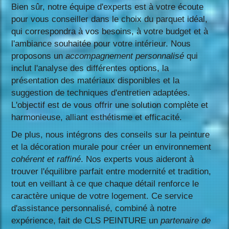
Bien sûr, notre équipe d'experts est à votre écoute
pour vous conseiller dans le choix du parquet idéal,
qui correspondra à vos besoins, à votre budget et à
l'ambiance souhaitée pour votre intérieur. Nous
proposons un
accompagnement personnalisé
qui
inclut l'analyse des différentes options, la
présentation des matériaux disponibles et la
suggestion de techniques d'entretien adaptées.
L'objectif est de vous offrir une solution complète et
harmonieuse, alliant esthétisme et efficacité.
De plus, nous intégrons des conseils sur la peinture
et la décoration murale pour créer un environnement
cohérent et raffiné
. Nos experts vous aideront à
trouver l'équilibre parfait entre modernité et tradition,
tout en veillant à ce que chaque détail renforce le
caractère unique de votre logement. Ce service
d'assistance personnalisé, combiné à notre
expérience, fait de CLS PEINTURE un
partenaire de