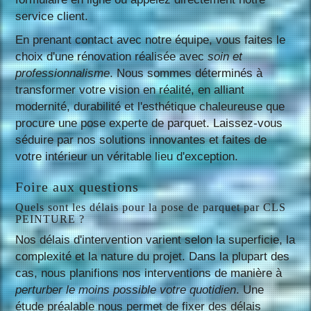
service client.
En prenant contact avec notre équipe, vous faites le
choix d'une rénovation réalisée avec
soin et
professionnalisme
. Nous sommes déterminés à
transformer votre vision en réalité, en alliant
modernité, durabilité et l'esthétique chaleureuse que
procure une pose experte de parquet. Laissez-vous
séduire par nos solutions innovantes et faites de
votre intérieur un véritable lieu d'exception.
Foire aux questions
Quels sont les délais pour la pose de parquet par CLS
PEINTURE ?
Nos délais d'intervention varient selon la superficie, la
complexité et la nature du projet. Dans la plupart des
cas, nous planifions nos interventions de manière à
perturber le moins possible votre quotidien
. Une
étude préalable nous permet de fixer des délais