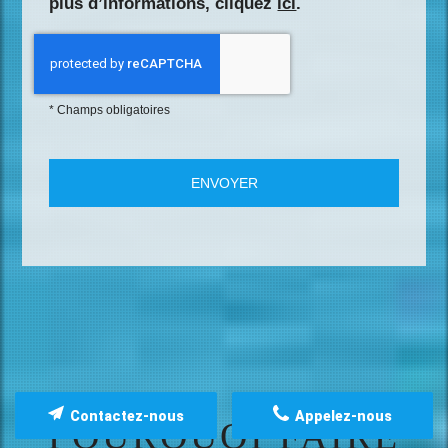
plus d’informations, cliquez
ici
.
*
Champs obligatoires
Contactez-nous
Appelez-nous
POURQUOI FAIRE