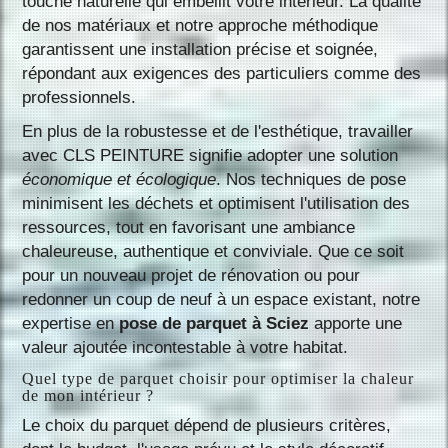
touche naturelle qui embellit votre intérieur. La qualité
de nos matériaux et notre approche méthodique
garantissent une installation précise et soignée,
répondant aux exigences des particuliers comme des
professionnels.
En plus de la robustesse et de l'esthétique, travailler
avec CLS PEINTURE signifie adopter une solution
économique et écologique
. Nos techniques de pose
minimisent les déchets et optimisent l'utilisation des
ressources, tout en favorisant une ambiance
chaleureuse, authentique et conviviale. Que ce soit
pour un nouveau projet de rénovation ou pour
redonner un coup de neuf à un espace existant, notre
expertise en
pose de parquet à Sciez
apporte une
valeur ajoutée incontestable à votre habitat.
Quel type de parquet choisir pour optimiser la chaleur
de mon intérieur ?
Le choix du parquet dépend de plusieurs critères,